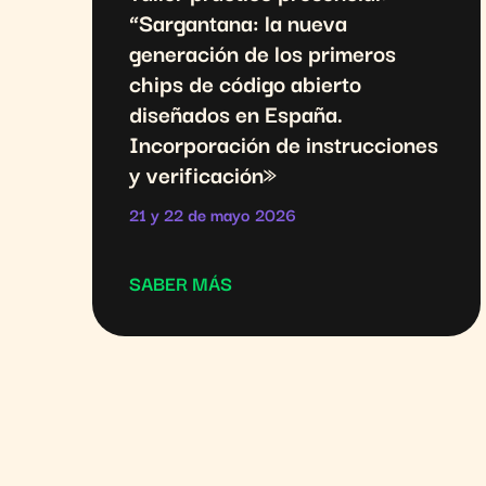
“Sargantana: la nueva
generación de los primeros
chips de código abierto
diseñados en España.
Incorporación de instrucciones
y verificación»
21 y 22 de mayo 2026
SABER MÁS
Formaciones complementarias:
Xpedition: PCB Layout
Avanzado